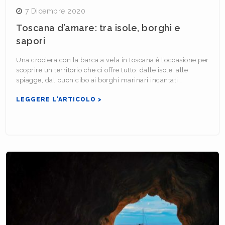
7 Dicembre 2020
Toscana d’amare: tra isole, borghi e
sapori
Una crociera con la barca a vela in toscana è l’occasione per
scoprire un territorio che ci offre tutto: dalle isole, alle
spiagge, dal buon cibo ai borghi marinari incantati…
LEGGERE L'ARTICOLO >