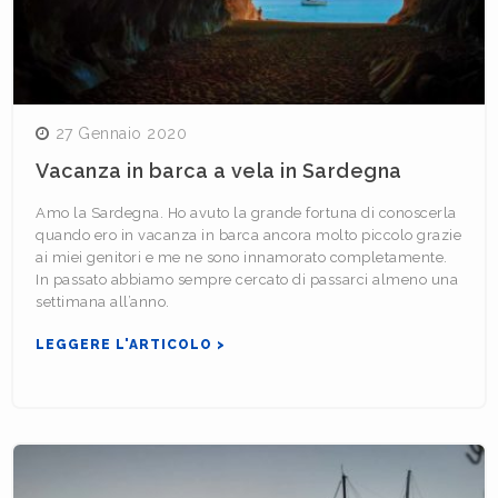
27 Gennaio 2020
Vacanza in barca a vela in Sardegna
Amo la Sardegna. Ho avuto la grande fortuna di conoscerla
quando ero in vacanza in barca ancora molto piccolo grazie
ai miei genitori e me ne sono innamorato completamente.
In passato abbiamo sempre cercato di passarci almeno una
settimana all’anno.
LEGGERE L'ARTICOLO >