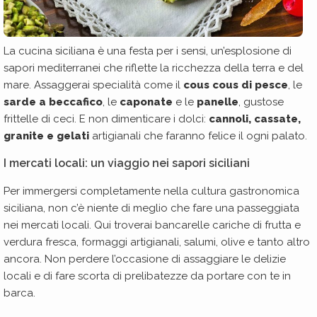
La cucina siciliana è una festa per i sensi, un’esplosione di
sapori mediterranei che riflette la ricchezza della terra e del
mare. Assaggerai specialità come il
cous cous di pesce
, le
sarde a beccafico
, le
caponate
e le
panelle
, gustose
frittelle di ceci. E non dimenticare i dolci:
cannoli, cassate,
granite e gelati
artigianali che faranno felice il ogni palato.
I mercati locali: un viaggio nei sapori siciliani
Per immergersi completamente nella cultura gastronomica
siciliana, non c’è niente di meglio che fare una passeggiata
nei mercati locali. Qui troverai bancarelle cariche di frutta e
verdura fresca, formaggi artigianali, salumi, olive e tanto altro
ancora. Non perdere l’occasione di assaggiare le delizie
locali e di fare scorta di prelibatezze da portare con te in
barca.