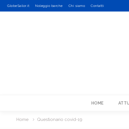
GlobeSailor.it
Noleggio barche
Chi siamo
Contatti
Skip
to
content
HOME
ATTU
Home
Questionario covid-19