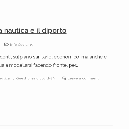
a nautica e il diporto
Info Covid-19
edenti, sul piano sanitario, economico, ma anche e
ua a modellarsi facendo fronte, per…
,
autica
Questionario covid-19
Leave a comment