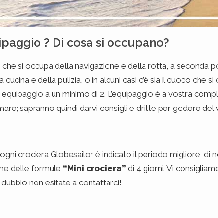
paggio ? Di cosa si occupano?
che si occupa della navigazione e della rotta, a seconda poi
ucina e della pulizia, o in alcuni casi c’è sia il cuoco che s
 equipaggio a un minimo di 2. L’equipaggio è a vostra compl
re; sapranno quindi darvi consigli e dritte per godere del 
gni crociera Globesailor è indicato il periodo migliore, di 
che delle formule
“Mini crociera”
di 4 giorni. Vi consigliam
dubbio non esitate a contattarci!