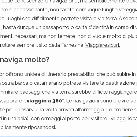
e delle conoscenze di navigazione, ma semplicemente dovet
gare è appassionante, non farete comunque lunghe veleggiat
ei luoghi che difficilmente potrete visitare via terra. A sec
, basta dunque un passaporto o carta d’identità in corso di v
menti necessari, ma non temete, non ci vuole molto di più ch
rollare sempre il sito della Farnesina,
Viaggiaresicuri.
i naviga molto?
r offrono un’idea di itinerario prestabilito, che può subire in 
ostra barca o catamarano potrete visitare la destinazione pr
irare paesaggi che via terra sarebbe difficile raggiungere. 
ssaporare il
viaggio a 360°
. Le navigazioni sono brevi e a
ete poi riposarvi una volta arrivati all’ormeggio. Le crociere
 in una baia), con ormeggi al porto per visitare i villaggi l
mplicemente riposandosi.