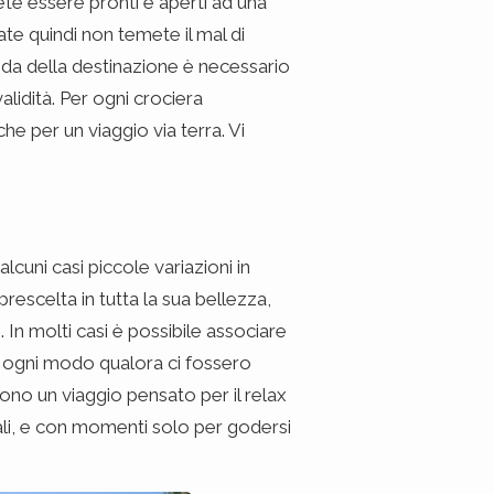
e essere pronti e aperti ad una
e quindi non temete il mal di
onda della destinazione è necessario
alidità. Per ogni crociera
e per un viaggio via terra. Vi
alcuni casi piccole variazioni in
escelta in tutta la sua bellezza,
In molti casi è possibile associare
d ogni modo qualora ci fossero
 sono un viaggio pensato per il relax
ocali, e con momenti solo per godersi