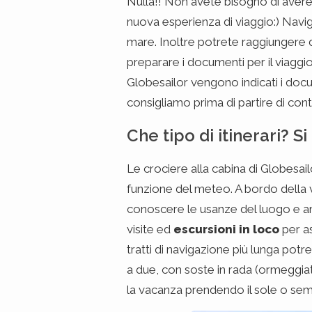
Nulla!! Non avete bisogno di aver
nuova esperienza di viaggio:) Navi
mare. Inoltre potrete raggiungere d
preparare i documenti per il viaggio
Globesailor vengono indicati i docu
consigliamo prima di partire di cont
Che tipo di itinerari? S
Le crociere alla cabina di Globesailo
funzione del meteo. A bordo della v
conoscere le usanze del luogo e amm
visite ed
escursioni in loco
per a
tratti di navigazione più lunga potr
a due, con soste in rada (ormeggiati
la vacanza prendendo il sole o se