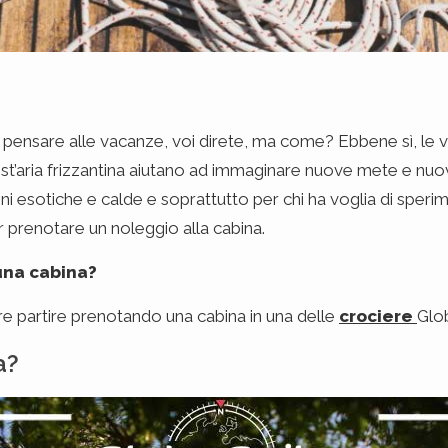
 pensare alle vacanze, voi direte, ma come? Ebbene sì, le 
st’aria frizzantina aiutano ad immaginare nuove mete e nuovi
oni esotiche e calde e soprattutto per chi ha voglia di sper
r prenotare un noleggio alla cabina.
una cabina?
re partire prenotando una cabina in una delle
crociere
Glob
a?