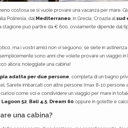
meno costosa se si vuole provare una vacanza per mare. Gl
lla Polinesia, dal
Mediterraneo
, in Grecia, Croazia al
sud 
stagione può partire da € 600, ovviamente dipende dal tipo 
tico, ma i vostri amici non vi seguono, se siete in astinenza 
se semplicemente sono anni che volete provare un viaggio in
co allora: noleggiate una cabina!
pia adatta per due persone
, completa di un bagno priv
el. Sarete imbarcati con altre persone (max 8-10 persone a
 curiosi come voi e condividere un viaggio per mare in total
i
Lagoon 52
,
Bali 4.5
,
Dream 60
oppure in golette e caicc
iare una cabina?