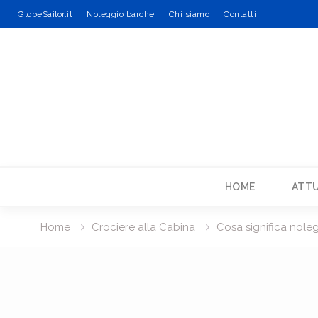
GlobeSailor.it
Noleggio barche
Chi siamo
Contatti
Skip
to
content
HOME
ATTU
Home
Crociere alla Cabina
Cosa significa nole