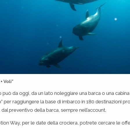
+ Voli”
io può da oggi, da un lato noleggiare una barca o una cabina o
” per raggiungere la base di imbarco in 180 destinazioni prop
 dal preventivo della barca, sempre nell’account.
ion Way, per le date della crociera, potrete cercare le offe