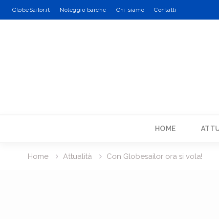
GlobeSailor.it
Noleggio barche
Chi siamo
Contatti
Skip
to
content
HOME
ATTU
Home
Attualità
Con Globesailor ora si vola!