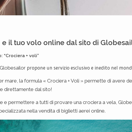
e il tuo volo online dal sito di Globesai
: “Crociera + voli”
propone un servizio esclusivo e inedito nel mond
 Globesailor
o per mare, la formula « Crociera + Voli » permette di avere 
le direttamente dal sito!
ibile e permettere a tutti di provare una crociera a vela, Glob
ecializzata nella vendita di biglietti aerei online.