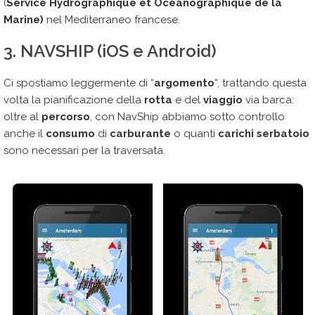
(
Service Hydrographique et Océanographique de la
Marine)
nel Mediterraneo francese.
3. NAVSHIP (iOS e Android)
Ci spostiamo leggermente di “
argomento
“, trattando questa
volta la pianificazione della
rotta
e del
viaggio
via barca:
oltre al
percorso
, con NavShip abbiamo sotto controllo
anche il
consumo
di
carburante
o quanti
carichi serbatoio
sono necessari per la traversata.