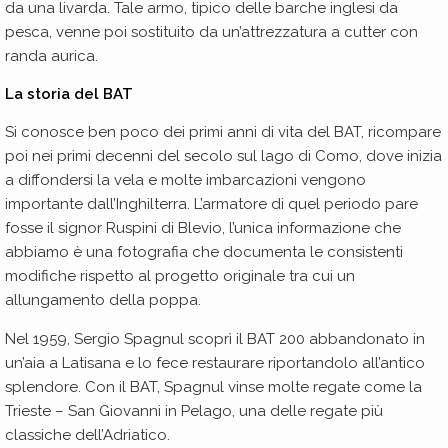
da una livarda. Tale armo, tipico delle barche inglesi da
pesca, venne poi sostituito da un’attrezzatura a cutter con
randa aurica.
La storia del BAT
Si conosce ben poco dei primi anni di vita del BAT, ricompare
poi nei primi decenni del secolo sul lago di Como, dove inizia
a diffondersi la vela e molte imbarcazioni vengono
importante dall’Inghilterra. L’armatore di quel periodo pare
fosse il signor Ruspini di Blevio, l’unica informazione che
abbiamo è una fotografia che documenta le consistenti
modifiche rispetto al progetto originale tra cui un
allungamento della poppa.
Nel 1959, Sergio Spagnul scoprì il BAT 200 abbandonato in
un’aia a Latisana e lo fece restaurare riportandolo all’antico
splendore. Con il BAT, Spagnul vinse molte regate come la
Trieste – San Giovanni in Pelago, una delle regate più
classiche dell’Adriatico.