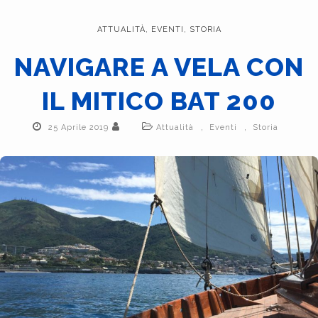
ATTUALITÀ
,
EVENTI
,
STORIA
NAVIGARE A VELA CON
IL MITICO BAT 200
,
,
25 Aprile 2019
Attualità
Eventi
Storia