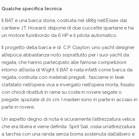
Qualche specifica tecnica
Il BAT è una barca storia, costruita nel 1889 nell’Essex dal
cantiere J.T. Howard, dispone di due cuccette spartane e ha
un motore fuoribordo da 6 HP e il pilota automatico.
Il progetto della barca è di C.P. Clayton, uno yacht designer
all’epoca abbastanza noto soprattutto per i suoi yacht da
regata, che hanno partecipato alle famose competizioni
intorno all’isola di Wight. Il BAT è nata infatti come barca da
regata, costruita con materiali pregiati : fasciame in teak
clafatato nell’opera viva e invergato nell’opera morta, fissato
con chiodi ribattuti in rame su coste in rovere segate o
piegate, spaziate di 20 cm. I madieri sono in parte in acciaio in
parte in rovere.
Un aspetto degno di nota è sicuramente l’attrezzatura velica
che era libera e viene definita Sprit Sail, ossia un’attrezzatura
a tarchia con una randa senza boma sostenuta dall’albero e