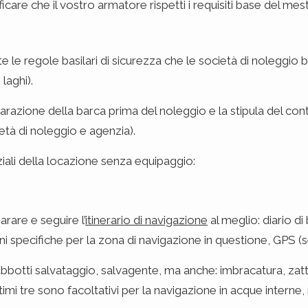
are che il vostro armatore rispetti i requisiti base del mest
le regole basilari di sicurezza che le società di noleggio 
 laghi).
parazione della barca prima del noleggio e la stipula del cont
ietà di noleggio e agenzia).
ziali della locazione senza equipaggio:
rare e seguire l’
itinerario di navigazione
al meglio: diario d
oni specifiche per la zona di navigazione in questione, GPS (s
bbotti salvataggio, salvagente, ma anche: imbracatura, zatt
imi tre sono facoltativi per la navigazione in acque interne