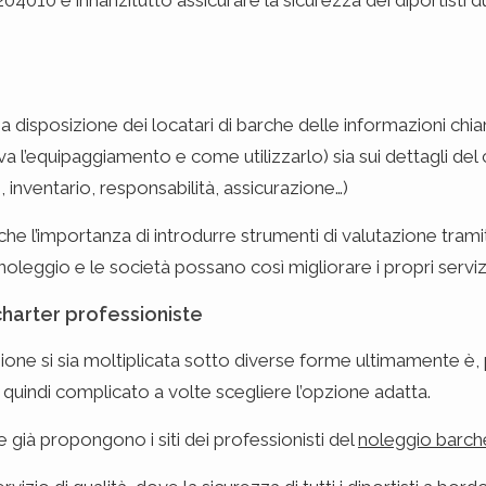
04010 è innanzitutto assicurare la sicurezza dei diportisti d
 a disposizione dei locatari di barche delle informazioni chiar
a l’equipaggiamento e come utilizzarlo) sia sui dettagli del
, inventario, responsabilità, assicurazione…)
 l’importanza di introdurre strumenti di valutazione tramite 
oleggio e le società possano così migliorare i propri servizi
charter professioniste
zione si sia moltiplicata sotto diverse forme ultimamente è, 
 quindi complicato a volte scegliere l’opzione adatta.
 già propongono i siti dei professionisti del
noleggio barch