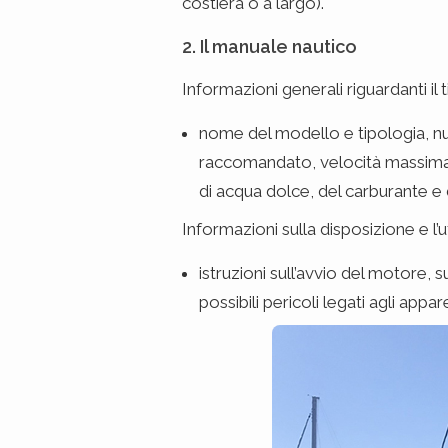
costiera o a largo).
2. Il manuale nautico
Informazioni generali riguardanti il 
nome del modello e tipologia, 
raccomandato, velocità massima, p
di acqua dolce, del carburante e d
Informazioni sulla disposizione e l’
istruzioni sull’avvio del motore, 
possibili pericoli legati agli appa