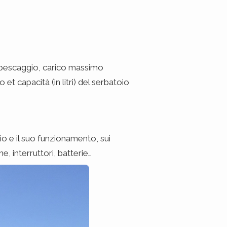
pescaggio, carico massimo
t capacità (in litri) del serbatoio
gio e il suo funzionamento, sui
e, interruttori, batterie…