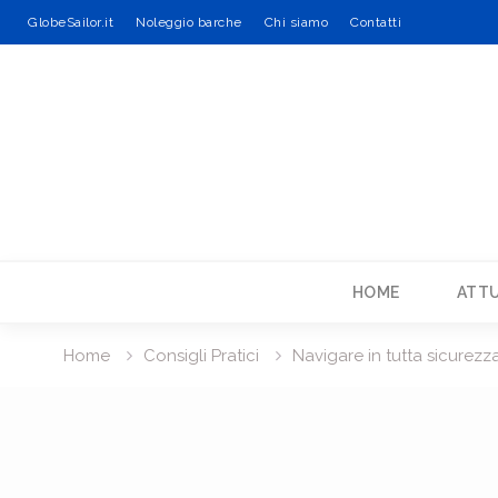
GlobeSailor.it
Noleggio barche
Chi siamo
Contatti
Skip
to
content
HOME
ATTU
Home
Consigli Pratici
Navigare in tutta sicurezz