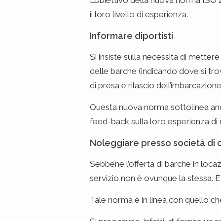
L’obiettivo della nuova norma ISO 2
il loro livello di esperienza.
Informare diportisti
Si insiste sulla necessità di mettere
delle barche (indicando dove si trov
di presa e rilascio dell’imbarcazione
Questa nuova norma sottolinea anche
feed-back sulla loro esperienza di n
Noleggiare presso società di 
Sebbene l’offerta di barche in loca
servizio non è ovunque la stessa. È
Tale norma è in linea con quello che