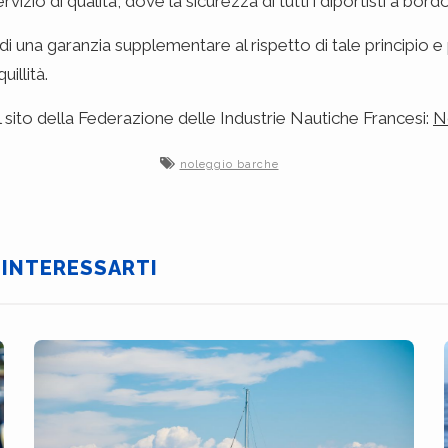
ervizio di qualità, dove la sicurezza di tutti i diportisti a bord
una garanzia supplementare al rispetto di tale principio e 
illità.
il sito della Federazione delle Industrie Nautiche Francesi:
N
noleggio barche
 INTERESSARTI