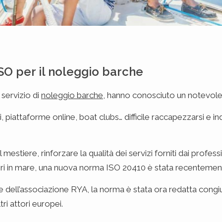
SO per il noleggio barche
l servizio di
noleggio barche
, hanno conosciuto un notevole s
, piattaforme online, boat clubs… difficile raccapezzarsi e in
l mestiere, rinforzare la qualità dei servizi forniti dai profes
eri in mare, una nuova norma ISO 20410 è stata recentement
esi e dell’associazione RYA, la norma è stata ora redatta co
tri attori europei.