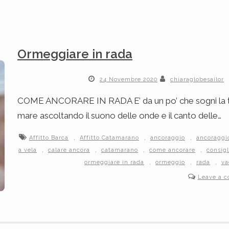
Ormeggiare in rada
24 Novembre 2020
chiaraglobesailor
COME ANCORARE IN RADA E’ da un po’ che sogni la tua 
mare ascoltando il suono delle onde e il canto delle…
,
,
,
Affitto Barca
Affitto Catamarano
ancoraggio
ancoraggi
,
,
,
,
a vela
calare ancora
catamarano
come ancorare
consigl
,
,
,
ormeggiare in rada
ormeggio
rada
va
Leave a 