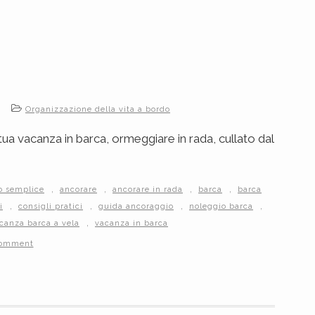
Organizzazione della vita a bordo
vacanza in barca, ormeggiare in rada, cullato dal
,
,
,
,
o semplice
ancorare
ancorare in rada
barca
barca
,
,
,
,
i
consigli pratici
guida ancoraggio
noleggio barca
,
canza barca a vela
vacanza in barca
comment