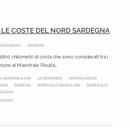
GO LE COSTE DEL NORD SARDEGNA
,
Destinazioni
Sardegna
1800 chilometri di costa che sono considerati tra i
nzione al Maestrale Risulta…
,
,
,
io Sardegna a vela
La Maddalena
noleggio barche
,
,
,
llura
Sardegna
sardegna in barca a vela
Sardegna in
Stintino
comment