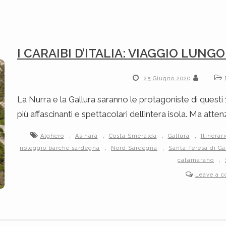
I CARAIBI D’ITALIA: VIAGGIO LUN
25 Giugno 2020
La Nurra e la Gallura saranno le protagoniste di questi 
più affascinanti e spettacolari dell’intera isola. Ma atte
,
,
,
,
Alghero
Asinara
Costa Smeralda
Gallura
Itinerar
,
,
noleggio barche sardegna
Nord Sardegna
Santa Teresa di Ga
,
catamarano
Leave a 