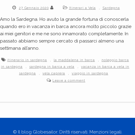
,
27 Gennaio 2020
Itinerari a Vela
Sardegna
Amo la Sardegna. Ho avuto la grande fortuna di conoscerla
quando ero in vacanza in barca ancora molto piccolo grazie
ai miei genitori e me ne sono innamorato completamente. In
passato abbiamo sempre cercato di passarci almeno una
settimana all’anno.
,
,
itinerario in sardegna
la maddalena in barca
noleggio barca
,
,
in sardegna
sardegna in barca a vela
vacanza in barca a vela in
,
,
sardegna
vela caprera
viaggio in sardegna
Leave a comment
© Il blog Globesailor. Diritti riservati. Menzioni legali.