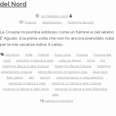
del Nord
21 Febbraio 2020
,
,
Croazia
Destinazioni
Noleggio Barche
La Croazia mi piomba addosso come un fulmine a ciel sereno.
E’ Agosto, è la prima volta che non ho ancora prenotato nulla
per le mie vacanze estive. Il caldo…
,
,
,
,
,
adriatico
Arbe
Cherso
Cresi isola
Croazia
Croazia del
,
,
,
,
,
nord
crociera in barca a vela
isola di Veglia
Istria
krk
,
,
noleggio barca a vela Croazia
Noleggio Barca Croazia
noleggio
,
,
,
catamarano croazia
parco del brioni in barca a vela
Quarnaro
,
,
,
,
Rab island
sail
sailing
vacanza barca a vela bambini
,
,
vacanza in barca a vela
vacanza in barca a vela croazia
,
,
vacanza in barca a vela istria
vacanza in barca a vela Quarnaro
vela
Leave a comment