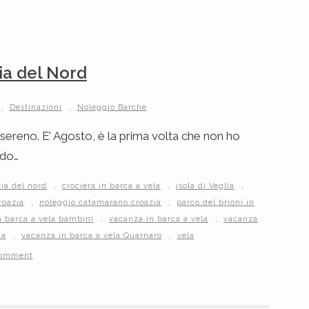
ia del Nord
,
,
Destinazioni
Noleggio Barche
ereno. E’ Agosto, è la prima volta che non ho
ldo…
,
,
,
ia del nord
crociera in barca a vela
isola di Veglia
,
,
roazia
noleggio catamarano croazia
parco del brioni in
,
,
 barca a vela bambini
vacanza in barca a vela
vacanza
,
,
ia
vacanza in barca a vela Quarnaro
vela
comment