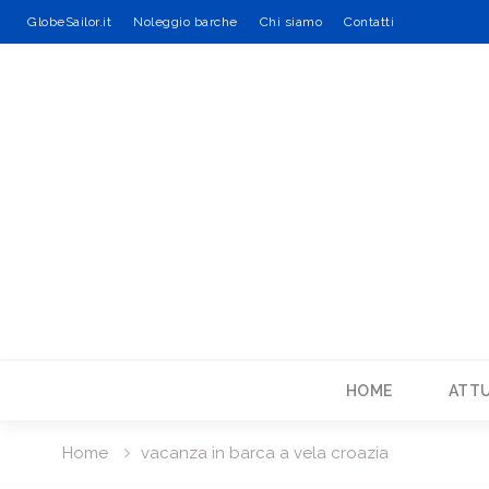
GlobeSailor.it
Noleggio barche
Chi siamo
Contatti
Skip
to
content
HOME
ATTU
Home
vacanza in barca a vela croazia