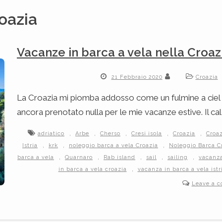
oazia
Vacanze in barca a vela nella Croaz
21 Febbraio 2020
Croazia
La Croazia mi piomba addosso come un fulmine a ciel s
ancora prenotato nulla per le mie vacanze estive. Il ca
,
,
,
,
,
adriatico
Arbe
Cherso
Cresi isola
Croazia
Croaz
,
,
,
Istria
krk
noleggio barca a vela Croazia
Noleggio Barca C
,
,
,
,
,
barca a vela
Quarnaro
Rab island
sail
sailing
vacanza
,
in barca a vela croazia
vacanza in barca a vela istr
Leave a 