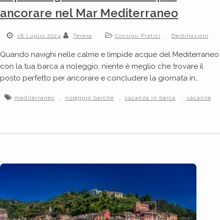
ancorare nel Mar Mediterraneo
,
18 Luglio 2024
Teresa
Consigli Pratici
Destinazioni
Quando navighi nelle calme e limpide acque del Mediterraneo
con la tua barca a noleggio, niente è meglio che trovare il
posto perfetto per ancorare e concludere la giornata in…
,
,
,
mediterraneo
noleggio barche
vacanza in barca
vacanze