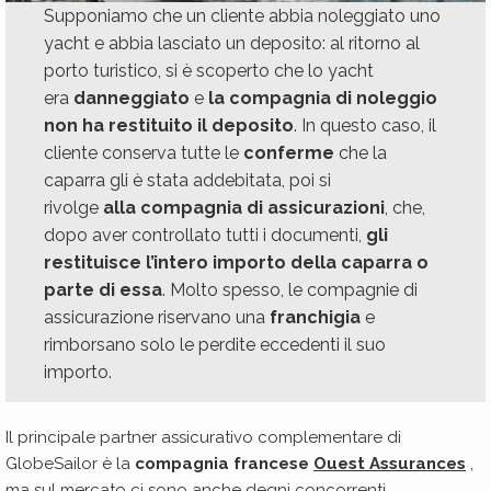
Supponiamo che un cliente abbia noleggiato uno
yacht e abbia lasciato un deposito: al ritorno al
porto turistico, si è scoperto che lo yacht
era
danneggiato
e
la compagnia di noleggio
non ha restituito il deposito
. In questo caso, il
cliente conserva tutte le
conferme
che la
caparra gli è stata addebitata, poi si
rivolge
alla compagnia di assicurazioni
, che,
dopo aver controllato tutti i documenti,
gli
restituisce l’intero importo della caparra o
parte di essa
. Molto spesso, le compagnie di
assicurazione riservano una
franchigia
e
rimborsano solo le perdite eccedenti il ​​suo
importo.
Il principale partner assicurativo complementare di
GlobeSailor è la
compagnia francese
Ouest Assurances
,
ma sul mercato ci sono anche degni concorrenti,