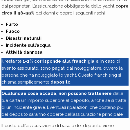
dai proprietari. L’assicurazione obbligatoria dello yacht
copre
circa il 98-99%
dei danni e copre i seguenti rischi:
Furto
Fuoco
Disastri naturali
Incidente sull’acqua
Attività dannosa
Il restante
1-2% corrisponde alla franchigia
e, in caso di
evento assicurato, sono pagati dal noleggiatore, ovvero la
persona che ha noleggiato lo yacht. Questo franchising si
chiama semplicemente
deposito
.
Qualunque cosa accada, non possono trattenere
dalla
tua carta un importo superiore al deposito, anche se si tratta
di un incidente grave. Eventuali riparazioni che costano più
del deposito saranno coperte dall’assicurazione principale.
Il costo dell’assicurazione di base e del deposito viene