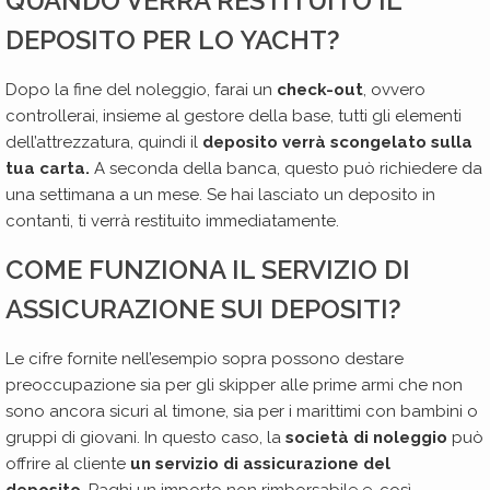
QUANDO VERRÁ RESTITUITO IL
DEPOSITO PER LO YACHT?
Dopo la fine del noleggio, farai un
check-out
, ovvero
controllerai, insieme al gestore della base, tutti gli elementi
dell’attrezzatura, quindi il
deposito verrà scongelato sulla
tua carta.
A seconda della banca, questo può richiedere da
una settimana a un mese. Se hai lasciato un deposito in
contanti, ti verrà restituito immediatamente.
COME FUNZIONA IL SERVIZIO DI
ASSICURAZIONE SUI DEPOSITI?
Le cifre fornite nell’esempio sopra possono destare
preoccupazione sia per gli skipper alle prime armi che non
sono ancora sicuri al timone, sia per i marittimi con bambini o
gruppi di giovani. In questo caso, la
società di noleggio
può
offrire al cliente
un servizio di assicurazione del
deposito
. Paghi un importo non rimborsabile e, così