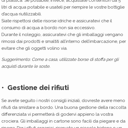
di plastica. Se possibile, invece, acquistate contenitori da 5
litri di acqua potabile e usateli per riempire le vostre bottiglie
d’acqua riutilizzabili.
Siate rispettosi delle risorse idriche e assicuratevi che il
consumo di acqua a bordo non sia eccessivo.
Durante il noleggio, assicuratevi che gli imballaggi vengano
rimossi dai prodotti e smaltiti all’interno dell’imbarcazione, per
evitare che gli oggetti volino via.
Suggerimento: Come a casa, utilizzate borse di stoffa per gli
acquisti durante le soste.
• Gestione dei rifiuti
Se avete seguito i nostri consigli iniziali, dovreste avere meno
rifiuti da smistare a bordo. Una buona gestione della raccolta
differenziata vi permetterà di godervi appieno la vostra
crociera. Gli imballaggi in cartone sono facili da piegare e da
riporre. Per i rifiuti organici, riservate un piccolo bidone o un