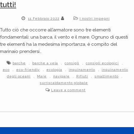
tutti!
11 Febbraio 2022
I nostri impegni
Tutto ciò che occorre all’armatore sono tre elementi
fondamentali: una barca, il vento e il mare. Ognuno di questi
tre elementi ha la medesima importanza, è compito del
marinaio prendersi…
,
,
,
,
barche
barche a vela
consigli
consigli ecologici
,
,
,
,
eco
eco-friendly
ecologia
inquinamento
inquinamento
,
,
,
,
,
degli oceani
Mare
navigare
Rifiuti
smaltimento
surriscaldamento globale
Leave a comment