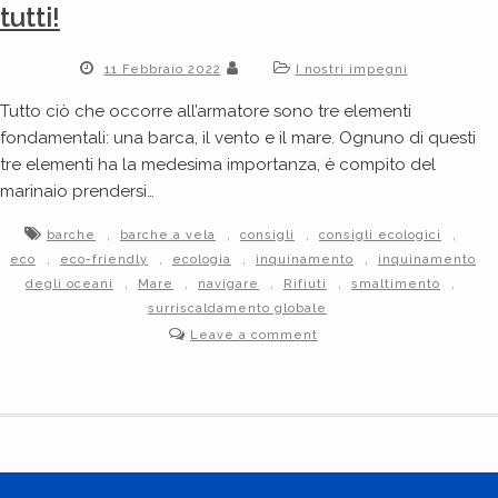
tutti!
11 Febbraio 2022
I nostri impegni
Tutto ciò che occorre all’armatore sono tre elementi
fondamentali: una barca, il vento e il mare. Ognuno di questi
tre elementi ha la medesima importanza, è compito del
marinaio prendersi…
,
,
,
,
barche
barche a vela
consigli
consigli ecologici
,
,
,
,
eco
eco-friendly
ecologia
inquinamento
inquinamento
,
,
,
,
,
degli oceani
Mare
navigare
Rifiuti
smaltimento
surriscaldamento globale
Leave a comment