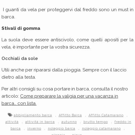
I guanti da vela per proteggervi dal freddo sono un must in
barca.
Stivali di gomma
La suola deve essere antiscivolo, come quelli apositi per la
vela, è importante per la vostra sicurezza.
Occhiali da sole
Utili anche per ripararsi dalla pioggia. Sempre con il laccio
dietro alla testa.
Per altri consigli su cosa portare in barca, consulta il nostro
articolo:
Come preparare la valigia per una vacanza in
barca… con lista.
,
,
,
abbigliamento barca
Affitto Barca
Affitto Catamarano
,
,
,
,
attività
attività in barca
autunno
brutto tempo
freddo in
,
,
,
,
barca
inverno
noleggio barca
noleggio catamarano
,