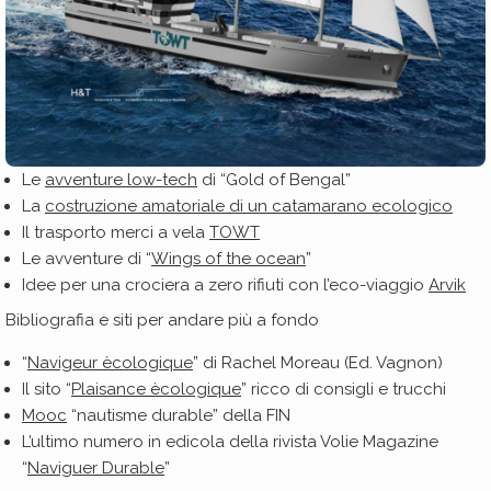
Le
avventure low-tech
di “Gold of Bengal”
La
costruzione amatoriale di un catamarano ecologico
Il trasporto merci a vela
TOWT
Le avventure di “
Wings of the ocean
”
Idee per una crociera a zero rifiuti con l’eco-viaggio
Arvik
Bibliografia e siti per andare più a fondo
“
Navigeur ècologique
” di Rachel Moreau (Ed. Vagnon)
Il sito “
Plaisance ècologique
” ricco di consigli e trucchi
Mooc
“nautisme durable” della FIN
L’ultimo numero in edicola della rivista Volie Magazine
“
Naviguer Durable
”