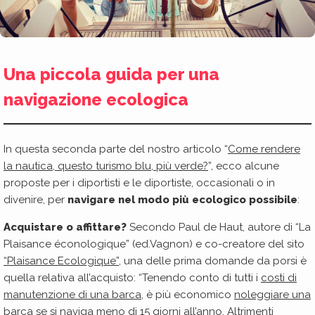
Una piccola guida per una
navigazione ecologica
In questa seconda parte del nostro articolo “
Come rendere
la nautica, questo turismo blu, più verde?
”, ecco alcune
proposte per i diportisti e le diportiste, occasionali o in
divenire, per
navigare nel modo più ecologico possibile
:
Acquistare o affittare?
Secondo Paul de Haut, autore di “La
Plaisance éconologique” (ed.Vagnon) e co-creatore del sito
“Plaisance Ecologique”,
una delle prima domande da porsi è
quella relativa all’acquisto: “Tenendo conto di tutti i
costi di
manutenzione di una barca
, è più economico
noleggiare una
barca
se si naviga meno di 15 giorni all’anno. Altrimenti